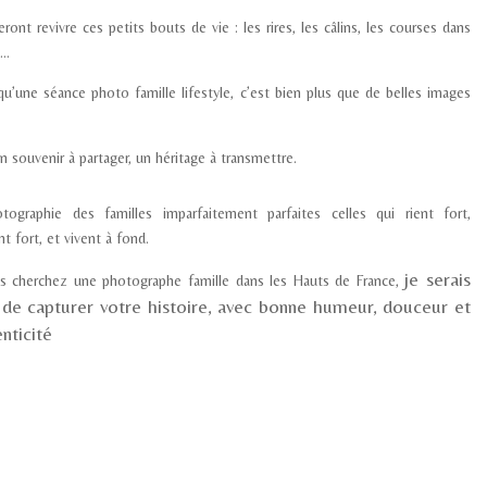
feront revivre ces petits bouts de vie : les rires, les câlins, les courses dans
e…
 qu’une
séance photo famille lifestyle
, c’est bien plus que de belles images
n souvenir à partager, un héritage à transmettre
.
otographie des
familles imparfaitement parfaites
celles qui rient fort,
nt fort, et vivent à fond.
je serais
us cherchez une
photographe famille dans les Hauts de France
,
 de capturer votre histoire, avec
bonne humeur, douceur et
nticité