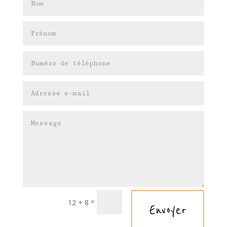
=
12 + 8
Envoyer