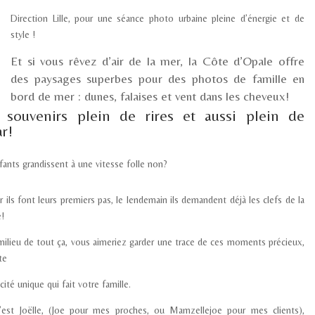
Direction
Lille
, pour une
séance photo urbaine
pleine d’énergie et de
style !
Et si vous rêvez d’air de la mer, la
Côte d’Opale
offre
des paysages superbes pour des
photos de famille en
bord de mer
: dunes, falaises et vent dans les cheveux!
 souvenirs plein de rires et aussi plein de
r!
fants grandissent à une vitesse folle non?
r ils font leurs premiers pas, le lendemain ils demandent déjà les clefs de la
e!
milieu de tout ça, vous aimeriez
garder une trace de ces moments précieux
,
te
cité unique qui fait votre famille.
’est Joëlle, (Joe pour mes proches, ou Mamzellejoe pour mes clients)
,