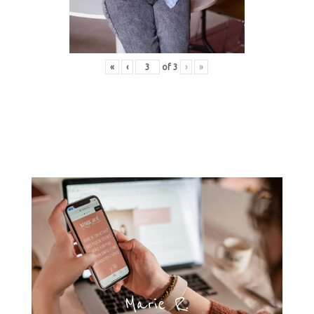
«
‹
of
3
›
»
Marie R.